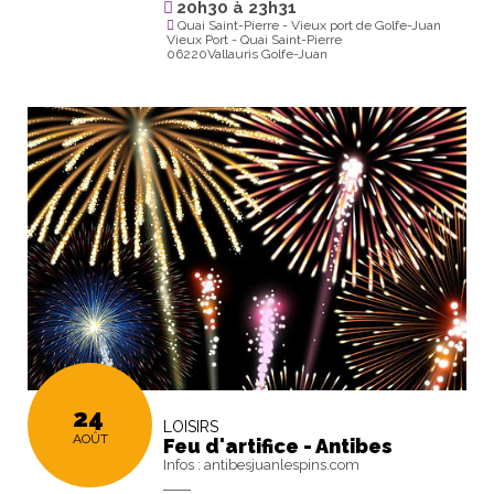
20h30
à
23h31
Quai Saint-Pierre - Vieux port de Golfe-Juan
Vieux Port - Quai Saint-Pierre
06220Vallauris Golfe-Juan
24
LOISIRS
AOÛT
Feu d'artifice - Antibes
Infos : antibesjuanlespins.com