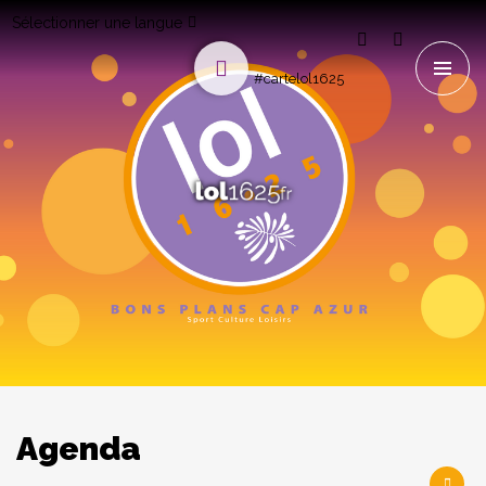
Sélectionner une langue
#cartelol1625
Agenda