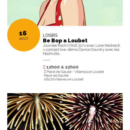
16
LOISIRS
AOÛT
Be Bop a Loubet
Journée Rock'n'Roll 50's avec Lone Redneck
> concert live, démo Dance Country avec les
Nashville…
12h00
à
22h00
Place de Gaulle - Villeneuve Loubet
Place de Gaulle
06270Villeneuve Loubet