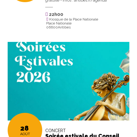
gratuite - Infos : antibes.fr/agenda
22h00
Kiosque de la Place Nationale
Place Nationale
06600Antibes
28
CONCERT
AOÛT
Soirée estivale du Conseil