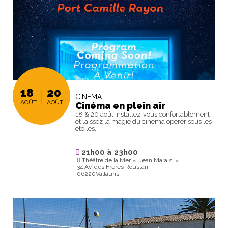
18
20
CINEMA
AOÛT
AOÛT
Cinéma en plein air
18 & 20 août Installez-vous confortablement
et laissez la magie du cinéma opérer sous les
étoiles,…
21h00
à
23h00
Théâtre de la Mer « Jean Marais »
34 Av. des Frères Roustan
06220Vallauris