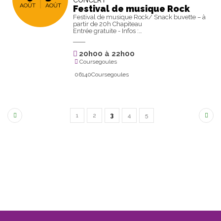
CONCERT
AOÛT
AOÛT
Festival de musique Rock
Festival de musique Rock/ Snack buvette – à
partir de 20h Chapiteau
Entrée gratuite - Infos :…
20h00
à
22h00
Coursegoules
06140Coursegoules
1
2
3
4
5