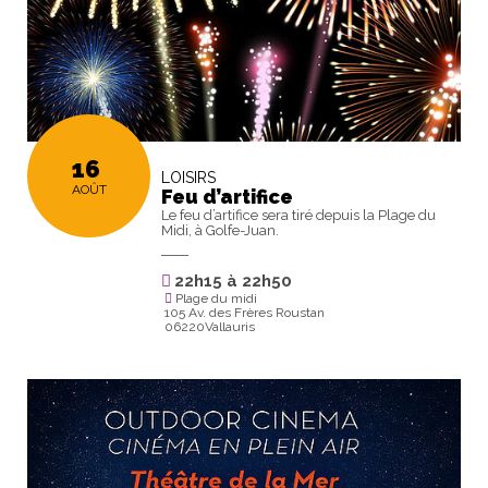
16
LOISIRS
AOÛT
Feu d’artifice
Le feu d’artifice sera tiré depuis la Plage du
Midi, à Golfe-Juan.
22h15
à
22h50
Plage du midi
105 Av. des Frères Roustan
06220Vallauris