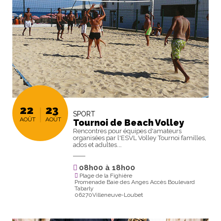
22
23
SPORT
AOÛT
AOÛT
Tournoi de Beach Volley
Rencontres pour équipes d'amateurs
organisées par l'ESVL Volley Tournoi familles,
ados et adultes.…
08h00
à
18h00
Plage de la Fighière
Promenade Baie des Anges Accès Boulevard
Tabarly
06270Villeneuve-Loubet