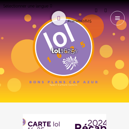
Sélectionner une langue
#cartelol1625