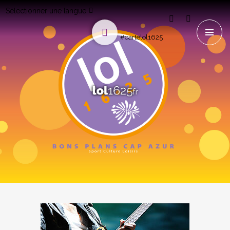
Sélectionner une langue
#cartelol1625