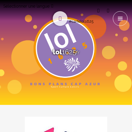
Sélectionner une langue
#cartelol1625