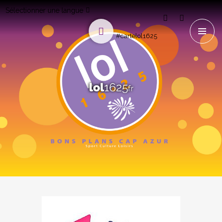
Sélectionner une langue
#cartelol1625