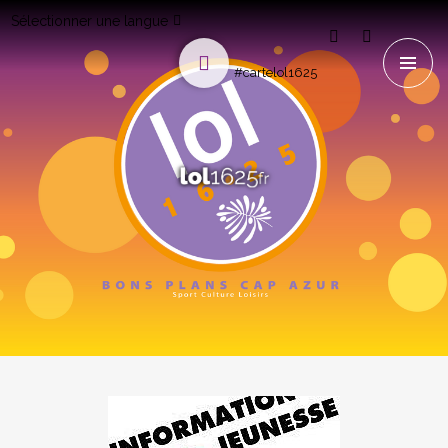
Sélectionner une langue
#cartelol1625