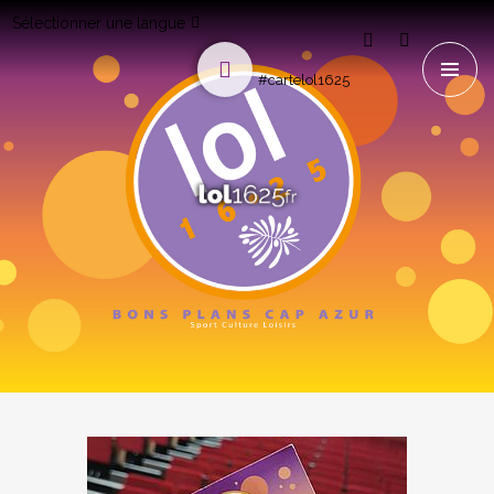
Sélectionner une langue
#cartelol1625